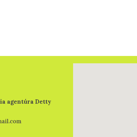
ia agentúra Detty
mail.com