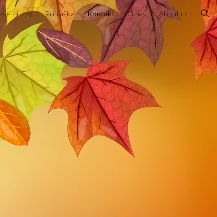
še služby
Prihláška
Kontakt
O nás
About us
ion