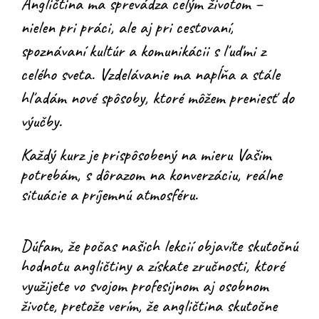
Angličtina ma sprevádza celým životom –
nielen pri práci, ale aj pri cestovaní,
spoznávaní kultúr a komunikácii s ľuďmi z
celého sveta. Vzdelávanie ma napĺňa a stále
hľadám nové spôsoby, ktoré môžem preniesť do
výučby.
Každý kurz je prispôsobený na mieru Vašim
potrebám
, s dôrazom na konverzáciu, reálne
situácie a príjemnú atmosféru.
Dúfam
, že počas našich lekcií objavíte skutočnú
hodnotu angličtiny a získate zručnosti, ktoré
využijete vo svojom profesijnom aj osobnom
živote, pretože verím, že angličtina skutočne