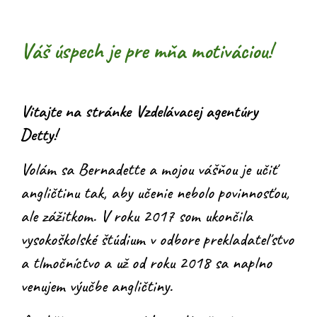
Váš úspech je pre mňa motiváciou!
Vitajte na stránke Vzdelávacej agentúry
Detty!
Volám sa Bernadette a mojou vášňou je
učiť
angličtinu tak, aby učenie nebolo povinnosťou,
ale zážitkom
. V roku 2017 som ukončila
vysokoškolské štúdium v odbore
prekladateľstvo
a tlmočníctvo
a už od roku 2018 sa naplno
venujem výučbe angličtiny.